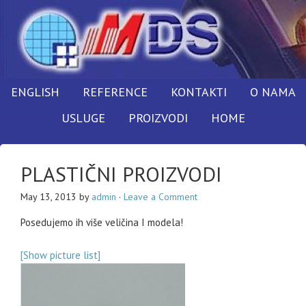
ENGLISH
REFERENCE
KONTAKTI
O NAMA
USLUGE
PROIZVODI
HOME
PLASTIČNI PROIZVODI
May 13, 2013
by
admin
·
Leave a Comment
Posedujemo ih više veličina I modela!
[Show picture list]